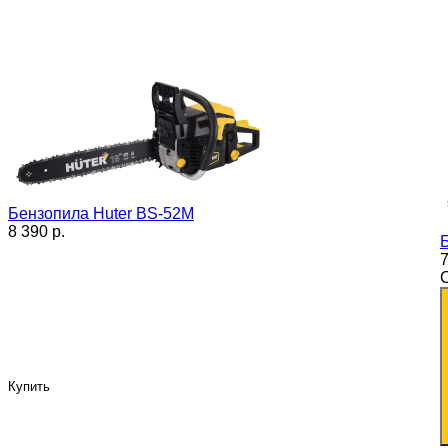
Бензопила Huter BS-52M
8 390 p.
7
Купить