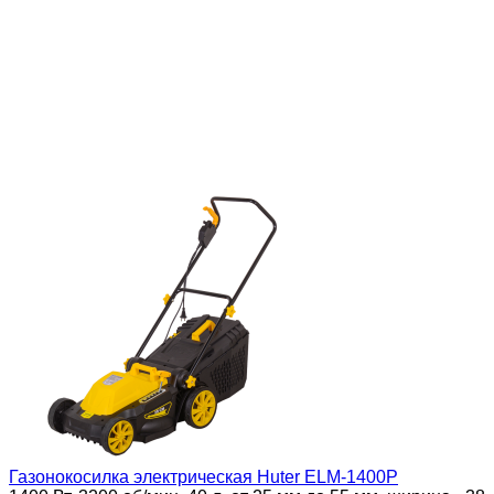
Газонокосилка электрическая Huter ELM-1400P