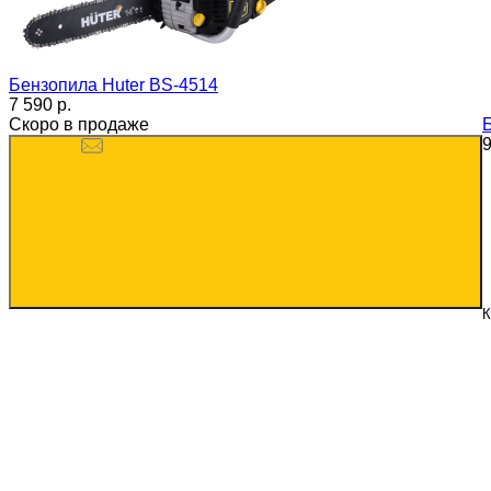
Бензопила Huter BS-4514
7 590 p.
Скоро в продаже
9
К