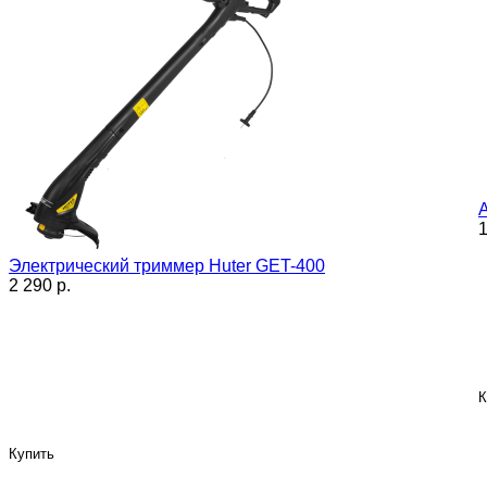
1
Электрический триммер Huter GET-400
2 290 p.
К
Купить